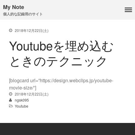
My Note
個人的な記録用のサイト
ノート
tableのセル幅をリセット
2018年12月22日(土)
レスポンシブデザイン table 01
Youtubeを埋め込む
スタイルシートのベース
プラグイン・リスト
ときのテクニック
サンプルコード
投稿日付順のリスト
更新日付順のリスト
[blogcard url=”https://design.webclips.jp/youtube-
更新日付順のリスト
movie-size/”]
2018年12月22日(土)
ngsk095
Youtube