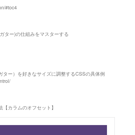
ron/#toc4
余白・ガター)の仕組みをマスターする
白・ガター）を好きなサイズに調整するCSSの具体例
trol/
る方法【カラムのオフセット】