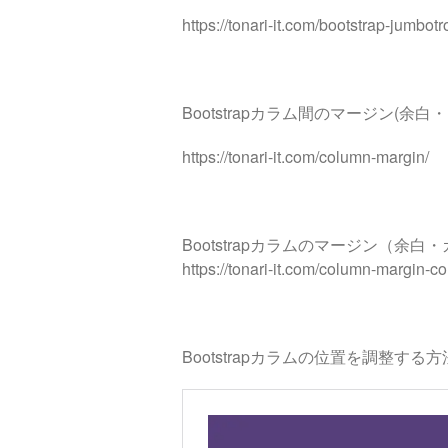
https://tonari-it.com/bootstrap-jumbot
Bootstrapカラム間のマージン(
https://tonari-it.com/column-margin/
Bootstrapカラムのマージン（余
https://tonari-it.com/column-margin-con
Bootstrapカラムの位置を調整す