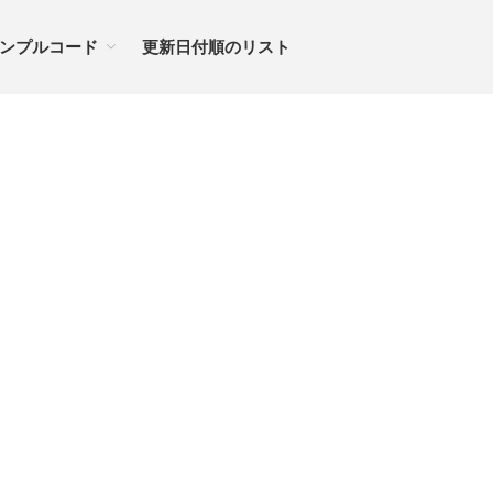
ンプルコード
更新日付順のリスト
ノート
tableのセル幅をリセット
レスポンシブデザイン table 01
スタイルシートのベース
プラグイン・リスト
サンプルコード
投稿日付順のリスト
更新日付順のリスト
更新日付順のリスト