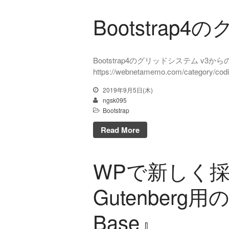
Bootstrap4
Bootstrap4のグリッドシステム v3
https://webnetamemo.com/category/codi
2019年9月5日(木)
ngsk095
Bootstrap
Read More
WPで新しく
Gutenberg用
Base』