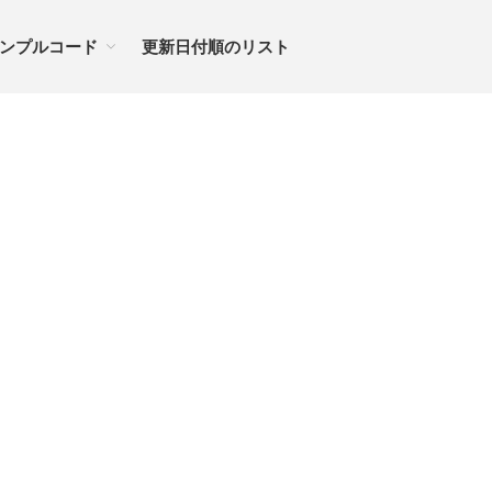
ンプルコード
更新日付順のリスト
ノート
tableのセル幅をリセット
レスポンシブデザイン table 01
スタイルシートのベース
プラグイン・リスト
サンプルコード
投稿日付順のリスト
更新日付順のリスト
更新日付順のリスト